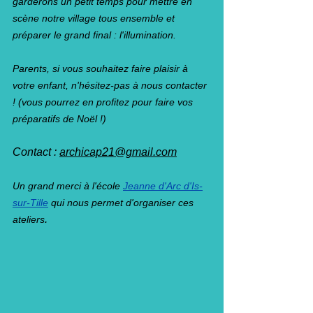
garderons un petit temps pour mettre en 
scène notre village tous ensemble et 
préparer le grand final : l'illumination. 
Parents, si vous souhaitez faire plaisir à 
votre enfant, n'hésitez-pas à nous contacter 
! (vous pourrez en profitez pour faire vos 
préparatifs de Noël !) 
Contact : 
archicap21@gmail.com
Un grand merci à l'école 
Jeanne d'Arc d'Is-
sur-Tille
 qui nous permet d'organiser ces 
.
ateliers