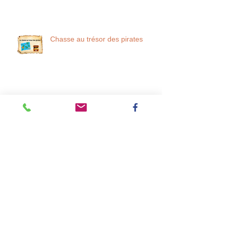
Chasse au trésor des pirates
PUISSANCE 4 DE
CONJUGAISON
Rechercher par Tags
6-bricks
Atelier Lego
Atelier Noël
Atelier enfants
Dyslexie
HAS
SAP
TDAH
TND
TSA
atelier enfant
chasse-au-trésor
chaudron
enfants Is-sur-Tille
fonctions exécutives
halloween
is sur tille
jeux
lecture
lire pour faire