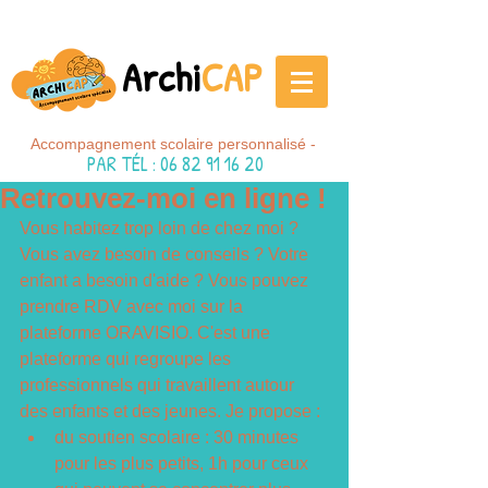
Archi
CAP
Accompagnement scolaire personnalisé -
PAR TÉL
:
06 82 91 16 20
Retrouvez-moi en ligne !
Vous habitez trop loin de chez moi ? 
Vous avez besoin de conseils ? Votre 
enfant a besoin d'aide ? Vous pouvez 
prendre RDV avec moi sur la 
plateforme ORAVISIO. C'est une 
plateforme qui regroupe les 
professionnels qui travaillent autour 
des enfants et des jeunes. Je propose :
du soutien scolaire : 30 minutes 
pour les plus petits, 1h pour ceux 