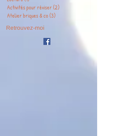
Fonctions exécutives
(1)
1 post
Lecture
(1)
1 post
Activités pour réviser
(2)
2 posts
Atelier briques & co
(3)
3 posts
Retrouvez-moi