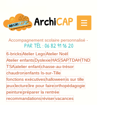
Archi
CAP
Accompagnement scolaire personnalisé -
PAR TÉL
:
06 82 91 16 20
6-bricks
Atelier Lego
Atelier Noël
Atelier enfants
Dyslexie
HAS
SAP
TDAH
TND
TSA
atelier enfant
chasse-au-trésor
chaudron
enfants Is-sur-Tille
fonctions exécutives
halloween
is sur tille
jeux
lecture
lire pour faire
orthopédagogie
peinture
préparer la rentrée
recommandations
réviser
vacances