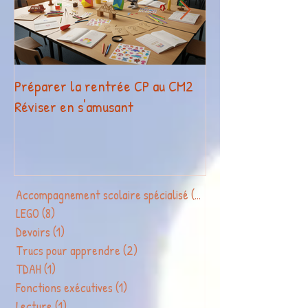
Préparer la rentrée CP au CM2
La légothérapie o
Réviser en s'amusant
reconnue par Fra
Compétences !
Accompagnement scolaire spécialisé
(2)
2 posts
LEGO
(8)
8 posts
Devoirs
(1)
1 post
Trucs pour apprendre
(2)
2 posts
TDAH
(1)
1 post