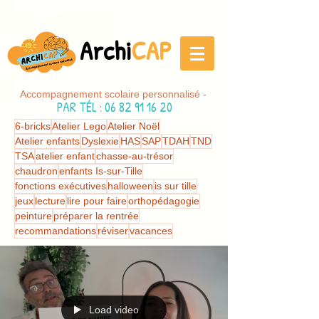
Archi
CAP
Accompagnement scolaire personnalisé -
PAR TÉL
:
06 82 91 16 20
6-bricks
Atelier Lego
Atelier Noël
Atelier enfants
Dyslexie
HAS
SAP
TDAH
TND
TSA
atelier enfant
chasse-au-trésor
chaudron
enfants Is-sur-Tille
fonctions exécutives
halloween
is sur tille
jeux
lecture
lire pour faire
orthopédagogie
peinture
préparer la rentrée
recommandations
réviser
vacances
Load video