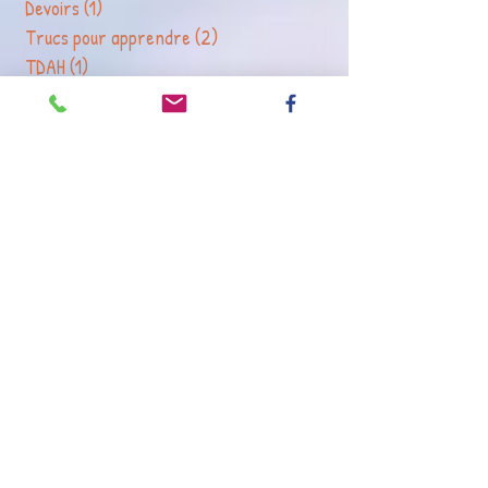
LEGO
(8)
8 posts
Devoirs
(1)
1 post
Trucs pour apprendre
(2)
2 posts
TDAH
(1)
1 post
Fonctions exécutives
(1)
1 post
Lecture
(1)
1 post
Activités pour réviser
(2)
2 posts
Atelier briques & co
(3)
3 posts
Retrouvez-moi