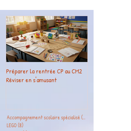
Préparer la rentrée CP au CM2
La légothérapie o
Réviser en s'amusant
reconnue par Fra
Compétences !
Accompagnement scolaire spécialisé
(2)
2 posts