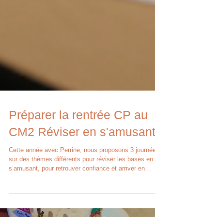
Préparer la rentrée CP au
CM2 Réviser en s'amusant
Cette année avec Perrine, nous proposons 3 journées
sur des thèmes différents pour réviser les bases en
s’amusant, pour retrouver confiance et arriver en
classe avec l’envie d’apprendre. Au programme : des
escape games pédagogiques, des activités créatives,
des expériences scientifiques et un un après-midi