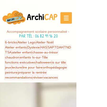
Archi
CAP
Accompagnement scolaire personnalisé -
PAR TÉL
:
06 82 91 16 20
6-bricks
Atelier Lego
Atelier Noël
Atelier enfants
Dyslexie
HAS
SAP
TDAH
TND
TSA
atelier enfant
chasse-au-trésor
chaudron
enfants Is-sur-Tille
fonctions exécutives
halloween
is sur tille
jeux
lecture
lire pour faire
orthopédagogie
peinture
préparer la rentrée
recommandations
réviser
vacances