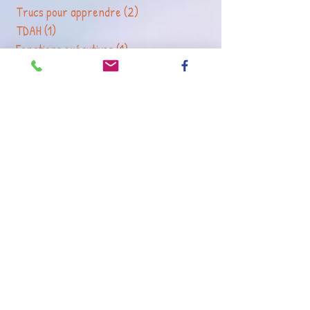
Devoirs
(1)
1 post
Trucs pour apprendre
(2)
2 posts
TDAH
(1)
1 post
Fonctions exécutives
(1)
1 post
Lecture
(1)
1 post
Activités pour réviser
(2)
2 posts
Atelier briques & co
(3)
3 posts
Retrouvez-moi