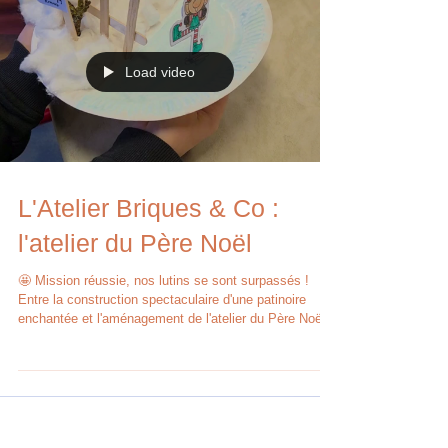
construction (pour le plaisir et le bonheur de faire à
plusieurs). Une manière attrayante de revoir le
français, les mathématiques, la logique, l’observation
et la coopérat
Load video
L'Atelier Briques & Co :
l'atelier du Père Noël
🤩 Mission réussie, nos lutins se sont surpassés !
Entre la construction spectaculaire d'une patinoire
enchantée et l'aménagement de l'atelier du Père Noël
débordant de jouets et cadeaux éblouissants, le
résultat est absolument féerique. Pour suivre notre
actualité 👉 @latelier.bl21 Un grand merci merci à l'
école Ste Jeanne d'Arc d'Is-sur-Tille pour le prêt des
locaux