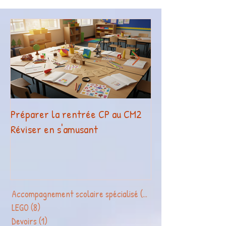
Préparer la rentrée CP au CM2
La légothérapie o
Réviser en s'amusant
reconnue par Fra
Compétences !
Accompagnement scolaire spécialisé
(2)
2 posts
LEGO
(8)
8 posts