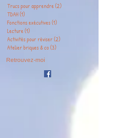
LEGO
(8)
8 posts
Devoirs
(1)
1 post
Trucs pour apprendre
(2)
2 posts
TDAH
(1)
1 post
Fonctions exécutives
(1)
1 post
Lecture
(1)
1 post
Activités pour réviser
(2)
2 posts
Atelier briques & co
(3)
3 posts
Retrouvez-moi