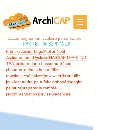
Archi
CAP
Accompagnement scolaire personnalisé -
PAR TÉL
:
06 82 91 16 20
6-bricks
Atelier Lego
Atelier Noël
Atelier enfants
Dyslexie
HAS
SAP
TDAH
TND
TSA
atelier enfant
chasse-au-trésor
chaudron
enfants Is-sur-Tille
fonctions exécutives
halloween
is sur tille
jeux
lecture
lire pour faire
orthopédagogie
peinture
préparer la rentrée
recommandations
réviser
vacances