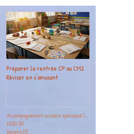
Préparer la rentrée CP au CM2
La légothérapie o
Réviser en s'amusant
reconnue par Fra
Compétences !
Accompagnement scolaire spécialisé
(2)
2 posts